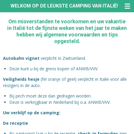
WELKOM OP DE LEUKSTE CAMPING VAN ITALIË!
Ga
direct
naar
Om misverstanden te voorkomen en uw vakantie
de
in Italië tot de fijnste weken van het jaar te maken
hoofdinhoud
hebben wij algemene voorwaarden en tips
opgesteld.
Autobahn vignet
verplicht in Zwitserland.
Deze kunt u bij de grens kopen of ANWB/VVV.
Veiligheids hesje
(fel oranje of geel) verplicht in Italië voor alle
reizigers in de auto.
Bij pech moet deze dan gedragen worden.
Deze is verkrijgbaar in Nederland bij o.a. ANWB/VVV.
Uw verblijf op de camping:
De receptie
Bij aankomst laat u bij de receptie
check-in formulier
zien