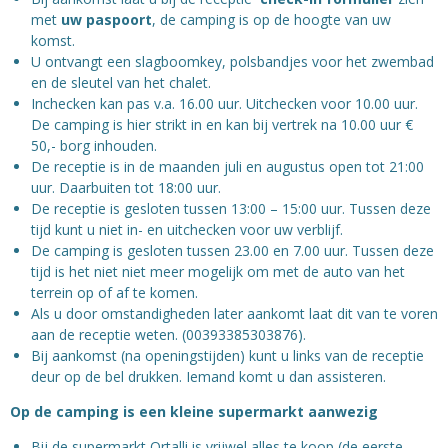
met
uw paspoort
, de camping is op de hoogte van uw
komst.
U ontvangt een slagboomkey, polsbandjes voor het zwembad
en de sleutel van het chalet.
Inchecken kan pas v.a. 16.00 uur. Uitchecken voor 10.00 uur.
De camping is hier strikt in en kan bij vertrek na 10.00 uur €
50,- borg inhouden.
De receptie is in de maanden juli en augustus open tot 21:00
uur. Daarbuiten tot 18:00 uur.
De receptie is gesloten tussen 13:00 – 15:00 uur. Tussen deze
tijd kunt u niet in- en uitchecken voor uw verblijf.
De camping is gesloten tussen 23.00 en 7.00 uur. Tussen deze
tijd is het niet niet meer mogelijk om met de auto van het
terrein op of af te komen.
Als u door omstandigheden later aankomt laat dit van te voren
aan de receptie weten. (00393385303876).
Bij aankomst (na openingstijden) kunt u links van de receptie
deur op de bel drukken. Iemand komt u dan assisteren.
Op de camping is een kleine supermarkt aanwezig
Bij de supermarkt Ortalli is vrijwel alles te koop (de eerste