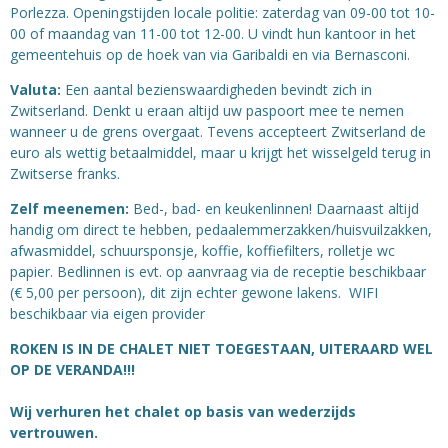
Porlezza. Openingstijden locale politie: zaterdag van 09-00 tot 10-
00 of maandag van 11-00 tot 12-00. U vindt hun kantoor in het
gemeentehuis op de hoek van via Garibaldi en via Bernasconi.
Valuta:
Een aantal bezienswaardigheden bevindt zich in
Zwitserland. Denkt u eraan altijd uw paspoort mee te nemen
wanneer u de grens overgaat. Tevens accepteert Zwitserland de
euro als wettig betaalmiddel, maar u krijgt het wisselgeld terug in
Zwitserse franks.
Zelf meenemen:
Bed-, bad- en keukenlinnen! Daarnaast altijd
handig om direct te hebben, pedaalemmerzakken/huisvuilzakken,
afwasmiddel, schuursponsje, koffie, koffiefilters, rolletje wc
papier
. Bedlinnen is evt. op aanvraag via de receptie beschikbaar
(€ 5,00 per persoon), dit zijn echter gewone lakens.
WIFI
beschikbaar via eigen provider
ROKEN IS IN DE CHALET NIET TOEGESTAAN, UITERAARD WEL
OP DE VERANDA!!!
Wij verhuren het chalet op basis van wederzijds
vertrouwen.