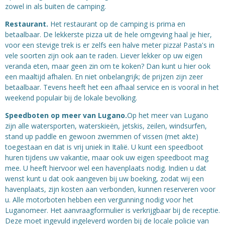
zowel in als buiten de camping.
Restaurant.
Het restaurant op de camping is prima en
betaalbaar. De lekkerste pizza uit de hele omgeving haal je hier,
voor een stevige trek is er zelfs een halve meter pizza! Pasta's in
vele soorten zijn ook aan te raden. Liever lekker op uw eigen
veranda eten, maar geen zin om te koken? Dan kunt u hier ook
een maaltijd afhalen. En niet onbelangrijk; de prijzen zijn zeer
betaalbaar. Tevens heeft het een afhaal service en is vooral in het
weekend populair bij de lokale bevolking.
Speedboten op meer van Lugano.
Op het meer van Lugano
zijn alle watersporten, waterskieën, jetskis, zeilen, windsurfen,
stand up paddle en gewoon zwemmen of vissen (met akte)
toegestaan en dat is vrij uniek in Italië. U kunt een speedboot
huren tijdens uw vakantie, maar ook uw eigen speedboot mag
mee. U heeft hiervoor wel een havenplaats nodig. Indien u dat
wenst kunt u dat ook aangeven bij uw boeking, zodat wij een
havenplaats, zijn kosten aan verbonden, kunnen reserveren voor
u. Alle motorboten hebben een vergunning nodig voor het
Luganomeer. Het aanvraagformulier is verkrijgbaar bij de receptie.
Deze moet ingevuld ingeleverd worden bij de locale policie van