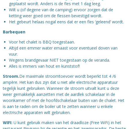
geplaatst wordt. Anders is de fles met 1 dag leeg.
Wilt u (of degene van de camping) ervoor zorgen dat de
ketting weer goed om de flessen bevestigd wordt.
Het gebeurt helaas nogal eens dat er een fles ‘geleend’ wordt.
Barbequen
Voor het chalet is BBQ toegestaan.
Altijd een emmer water ernaast voor eventueel doven van
vuur.
Wegens brandgevaar NIET toegestaan op de veranda.
Alles is immers van hout en kunststof!
Stroom.
De maximale stroomtoevoer wordt beperkt tot 4 /6
ampère. Het kan dus zijn dat u niet alle electrische apparatuur
tegelijk kunt gebruiken. Wanneer de stroom uitvalt kunt u deze
weer gemakkelijk aanzetten met de aardlek schakelaar in de
woonkamer of met de hoofdschakelaar buiten van de chalet. Het
is aan te raden om de boiler uit te zetten wanneer u enkele
electrische apparaten wilt gebruiken.
WIFI:
U kunt gebruik maken van het draadloze (Free WiFi) in het
restaurant Pinguino bij de receptie en het zwemparadijs. De beste