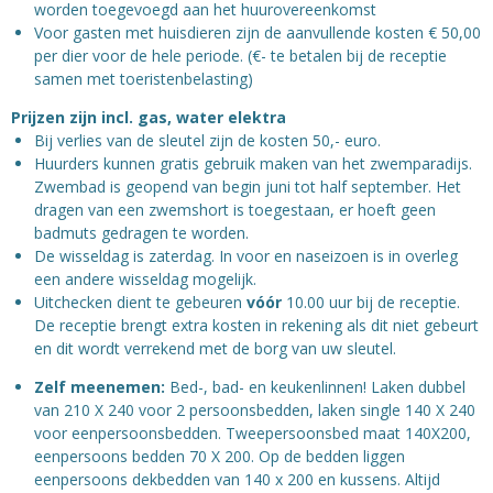
worden toegevoegd aan het huurovereenkomst
Voor gasten met huisdieren zijn de aanvullende kosten
€ 50,00
per dier voor de hele periode. (€- te betalen bij de receptie
samen met toeristenbelasting)
Prijzen zijn incl. gas, water elektra
Bij verlies van de sleutel zijn de kosten 50,- euro.
Huurders kunnen gratis gebruik maken van het zwemparadijs.
Zwembad is geopend van begin juni tot half september. Het
dragen van een zwemshort is toegestaan, er hoeft geen
badmuts gedragen te worden.
De wisseldag is zaterdag. In voor en naseizoen is in overleg
een andere wisseldag mogelijk.
Uitchecken dient te gebeuren
vóór
10.00 uur bij de receptie.
De receptie brengt extra kosten in rekening als dit niet gebeurt
en dit wordt verrekend met de borg van uw sleutel.
Z
elf meenemen:
Bed-, bad- en keukenlinnen!
Laken dubbel
van 210 X 240 voor 2 persoonsbedden, laken single 140 X 240
voor eenpersoonsbedden. Tweepersoonsbed maat 140X200,
eenpersoons bedden 70 X 200. Op de bedden liggen
eenpersoons dekbedden van 140 x 200 en kussens.
Altijd