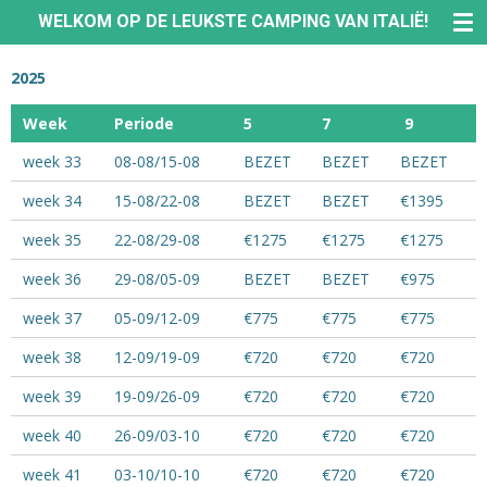
WELKOM OP DE LEUKSTE CAMPING VAN ITALIË!
Ga
direct
naar
2025
de
hoofdinhoud
Week
Periode
5
7
9
week 33
08-08/15-08
BEZET
BEZET
BEZET
week 34
15-08/22-08
BEZET
BEZET
€1395
week 35
22-08/29-08
€1275
€1275
€1275
week 36
29-08/05-09
BEZET
BEZET
€975
week 37
05-09/12-09
€775
€775
€775
week 38
12-09/19-09
€720
€720
€720
week 39
19-09/26-09
€720
€720
€720
week 40
26-09/03-10
€720
€720
€720
week 41
03-10/10-10
€720
€720
€720